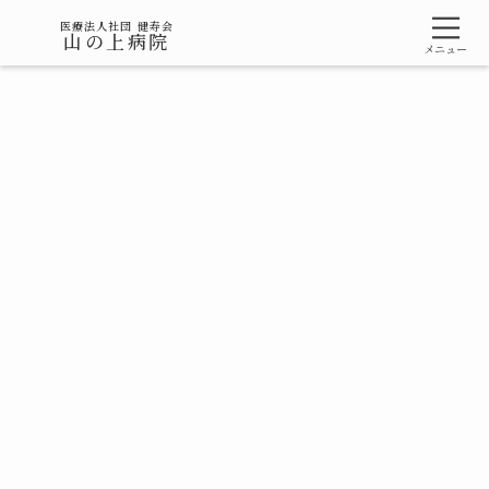
医療法人社団 健寿会
山の上病院
メニュー
アクセス